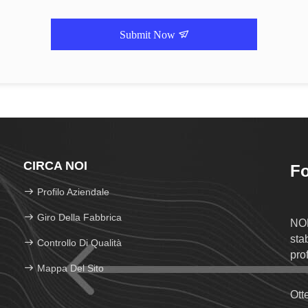
Submit Now
CIRCA NOI
Fo
Profilo Aziendale
Giro Della Fabbrica
NO
sta
Controllo Di Qualità
pro
Mappa Del Sito
e d
Ott