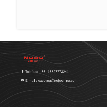
Telefono：86--13827773241
E-mail：caseyng@nobochina.com