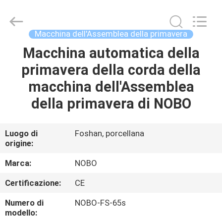
Nobo
Machinery
Co.,
Ltd..
All
Macchina dell'Assemblea della primavera
Rights
Reserved.
Macchina automatica della
CASA
Developed
by
ECER
primavera della corda della
PRODOTTI
macchina dell'Assemblea
della primavera di NOBO
CHI
SIAMO
Luogo di
Foshan, porcellana
origine:
FATORY
Marca:
NOBO
TOUR
Certificazione:
CE
Numero di
NOBO-FS-65s
CONTROLLO
modello: