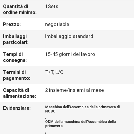
DI
Quantità di
1Sets
ordine minimo:
QUALITÀ
Prezzo:
negotiable
CONTATTACI
Imballaggi
Imballaggio standard
particolari:
NOTIZIE
Tempi di
15-45 giorni del lavoro
consegna:
TUTTI
Termini di
T/T, L/C
pagamento:
I
Capacità di
2 insieme/insiemi al mese
CASI
alimentazione:
Evidenziare:
Macchina dell'Assemblea della primavera di
VR
NOBO
,
ODM della macchina dell'Assemblea della
primavera
MAPPA
,