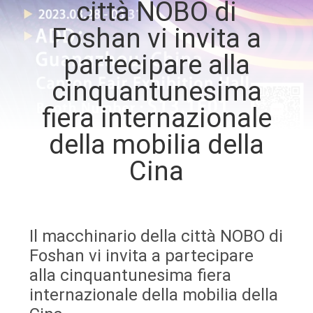
città NOBO di
DI
Foshan vi invita a
QUALITÀ
partecipare alla
CONTATTACI
cinquantunesima
fiera internazionale
NOTIZIE
della mobilia della
Cina
TUTTI
I
CASI
Il macchinario della città NOBO di
Foshan vi invita a partecipare
VR
alla cinquantunesima fiera
internazionale della mobilia della
MAPPA