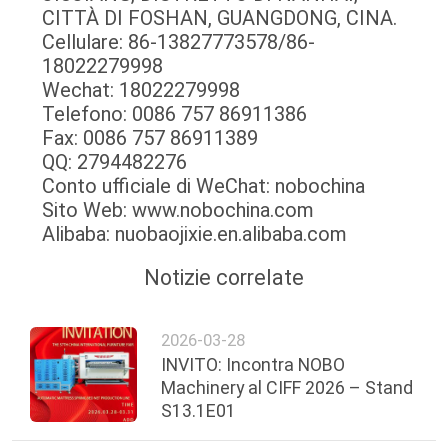
CITTÀ DI FOSHAN, GUANGDONG, CINA.
Cellulare: 86-13827773578/86-
18022279998
Wechat: 18022279998
Telefono: 0086 757 86911386
Fax: 0086 757 86911389
QQ: 2794482276
Conto ufficiale di WeChat: nobochina
Sito Web: www.nobochina.com
Alibaba: nuobaojixie.en.alibaba.com
Notizie correlate
2026-03-28
INVITO: Incontra NOBO
Machinery al CIFF 2026 – Stand
S13.1E01