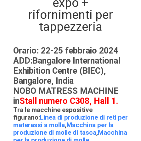
expo +
DEL
rifornimenti per
SITO
tappezzeria
NORME
SULLA
Orario: 22-25 febbraio 2024
PRIVACY
ADD:Bangalore International
Exhibition Centre (BlEC),
Bangalore, India
NOBO MATRESS MACHINE
in
Stall numero C308, Hall 1.
Tra le macchine espositive
figurano:
Linea di produzione di reti per
materassi a molla
,
Macchina per la
produzione di molle di tasca
,
Macchina
per la produzione di molle