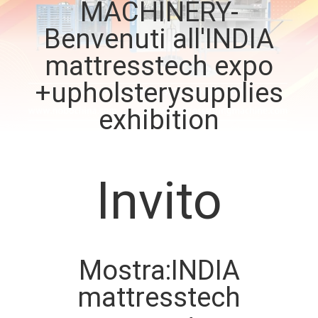
MACHINERY-
DI
Benvenuti all'INDIA
QUALITÀ
mattresstech expo
CONTATTACI
+upholsterysupplies
exhibition
NOTIZIE
TUTTI
Invito
I
CASI
VR
Mostra:INDIA
mattresstech
MAPPA