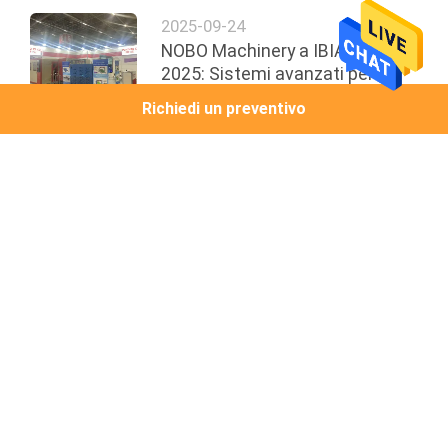
2025-09-24
NOBO Machinery a IBIA EXPO
2025: Sistemi avanzati per la
produzione di materassi |
Richiedi un preventivo
Padiglione 5 Stand J16
top
Categorie popolari
Tutti
Linea Di Produzione 
Macchina Del Bordo 
Del Materasso
Del Nastro Del 
Materasso
Primavera Del 
Macchina 
Materasso Che Fa 
Dell'Assemblea 
Macchina
Della Primavera