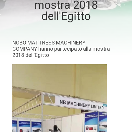
mostra 2018
DI
dell'Egitto
QUALITÀ
CONTATTACI
NOBO MATTRESS MACHINERY
COMPANY hanno partecipato alla mostra
NOTIZIE
2018 dell'Egitto
TUTTI
I
CASI
VR
MAPPA