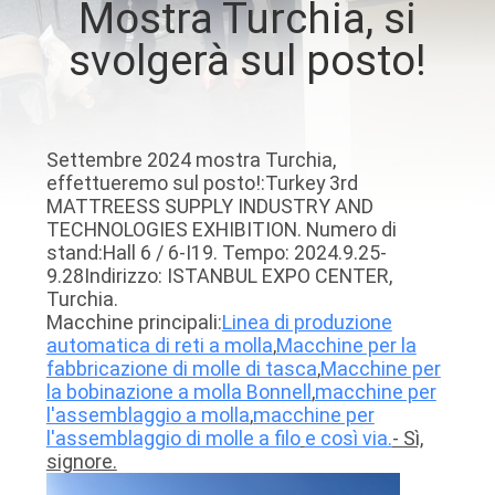
Mostra Turchia, si
DI
svolgerà sul posto!
QUALITÀ
CONTATTACI
Settembre 2024 mostra Turchia,
effettueremo sul posto!:Turkey 3rd
NOTIZIE
MATTREESS SUPPLY INDUSTRY AND
TECHNOLOGIES EXHIBITION. Numero di
stand:Hall 6 / 6-I19. Tempo: 2024.9.25-
TUTTI
9.28Indirizzo: ISTANBUL EXPO CENTER,
I
Turchia.
Macchine principali:
Linea di produzione
CASI
automatica di reti a molla
,
Macchine per la
fabbricazione di molle di tasca
,
Macchine per
la bobinazione a molla Bonnell
,
macchine per
VR
l'assemblaggio a molla
,
macchine per
l'assemblaggio di molle a filo
e così via.
- Sì,
signore.
MAPPA