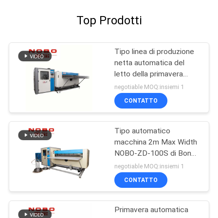
Top Prodotti
Tipo linea di produzione
netta automatica del
letto della primavera
NOBO-ZD-80S 2M Max
negotiable MOQ:insiemi 1
Width di Bonell
CONTATTO
Tipo automatico
macchina 2m Max Width
NOBO-ZD-100S di Bonell
della rete del letto della
negotiable MOQ:insiemi 1
primavera
CONTATTO
Primavera automatica