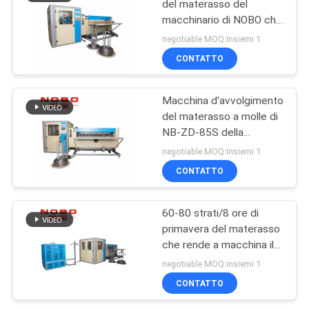
del materasso del
macchinario di NOBO che
rende a macchina
negotiable MOQ:Insiemi 1
servomotore NOBO-ZD-
CONTATTO
85S
Macchina d'avvolgimento
del materasso a molle di
NB-ZD-85S della
macchina della primavera
negotiable MOQ:Insiemi 1
automatica di Bonnell
CONTATTO
60-80 strati/8 ore di
primavera del materasso
che rende a macchina il
tipo automatico di
negotiable MOQ:insiemi 1
Bonnell
CONTATTO