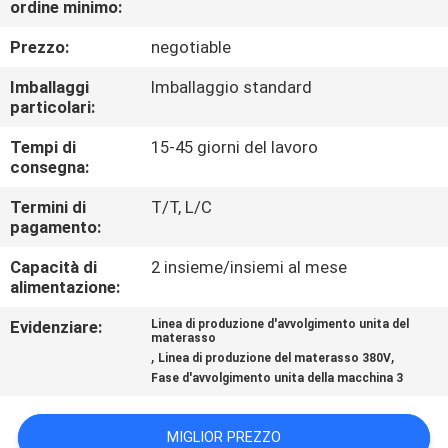
ordine minimo:
DI
QUALITÀ
Prezzo:
negotiable
Imballaggi
Imballaggio standard
CONTATTACI
particolari:
Tempi di
15-45 giorni del lavoro
consegna:
NOTIZIE
Termini di
T/T, L/C
pagamento:
TUTTI
Capacità di
2 insieme/insiemi al mese
I
alimentazione:
CASI
Evidenziare:
Linea di produzione d'avvolgimento unita del
materasso
,
,
Linea di produzione del materasso 380V
VR
Fase d'avvolgimento unita della macchina 3
MAPPA
MIGLIOR PREZZO