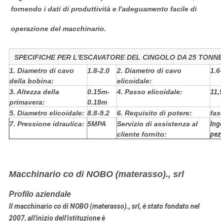
fornendo i dati di produttività e l'adeguamento facile di
operazione del macchinario.
SPECIFICHE PER L'ESCAVATORE DEL CINGOLO DA 25 TONN
1.
Diametro di cavo
1.8-2.0
2. Diametro di cavo
1.6
della bobina:
elicoidale:
3. Altezza della
0.15m-
4.
Passo elicoidale:
11,
primavera:
0.18m
5. Diametro elicoidale:
8.8-9.2
6. Requisito di potere:
fas
7. Pressione idraulica:
5MPA
Servizio di assistenza al
Ing
cliente fornito:
pez
Macchinario co di NOBO (materasso)., srl
Profilo aziendale
Il macchinario co di NOBO (materasso)., srl, è stato fondato nel
2007, all'inizio dell'istituzione è