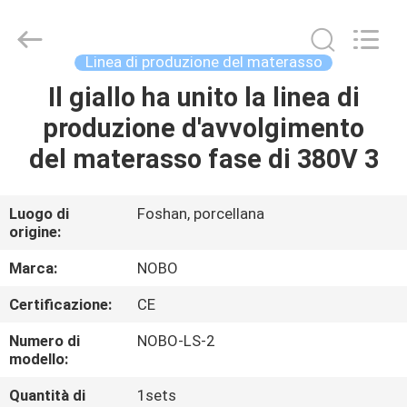
Nobo
Machinery
Co.,
Ltd..
All
Linea di produzione del materasso
Rights
Reserved.
Developed
Il giallo ha unito la linea di
CASA
by
ECER
produzione d'avvolgimento
PRODOTTI
del materasso fase di 380V 3
CHI
Luogo di
Foshan, porcellana
origine:
SIAMO
Marca:
NOBO
FATORY
Certificazione:
CE
TOUR
Numero di
NOBO-LS-2
modello:
CONTROLLO
Quantità di
1sets