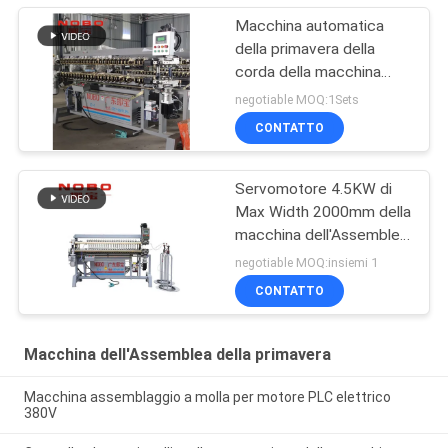
Macchina automatica
della primavera della
corda della macchina
dell'Assemblea della
negotiable MOQ:1Sets
primavera di NOBO
CONTATTO
Servomotore 4.5KW di
Max Width 2000mm della
macchina dell'Assemblea
della primavera NOBO-
negotiable MOQ:insiemi 1
ZC-4
CONTATTO
Macchina dell'Assemblea della primavera
Macchina assemblaggio a molla per motore PLC elettrico
380V