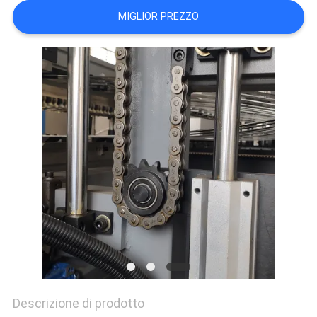
DEL
MIGLIOR PREZZO
SITO
NORME
SULLA
PRIVACY
Descrizione di prodotto