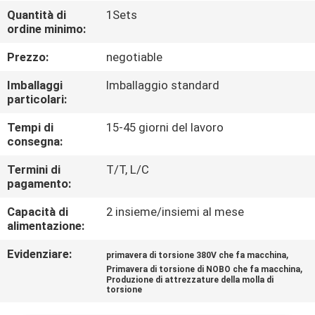
DI
Quantità di
1Sets
ordine minimo:
QUALITÀ
Prezzo:
negotiable
CONTATTACI
Imballaggi
Imballaggio standard
particolari:
NOTIZIE
Tempi di
15-45 giorni del lavoro
consegna:
TUTTI
Termini di
T/T, L/C
pagamento:
I
Capacità di
2 insieme/insiemi al mese
CASI
alimentazione:
Evidenziare:
,
primavera di torsione 380V che fa macchina
VR
,
Primavera di torsione di NOBO che fa macchina
Produzione di attrezzature della molla di
torsione
MAPPA