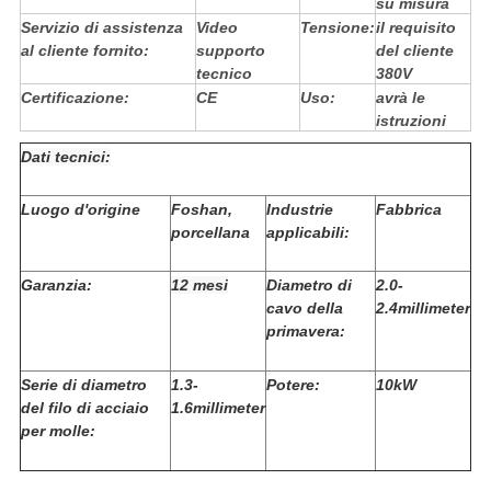
su misura
Servizio di assistenza
Video
Tensione:
il requisito
al cliente fornito:
supporto
del cliente
tecnico
380V
Certificazione:
CE
Uso:
avrà le
istruzioni
Dati tecnici:
Luogo d'origine
Foshan,
Industrie
Fabbrica
porcellana
applicabili:
Garanzia:
12 mesi
Diametro di
2.0-
cavo della
2.4millimeter
primavera:
Serie di diametro
1.3-
Potere:
10kW
del filo di acciaio
1.6millimeter
per molle: