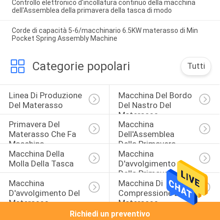
Controllo elettronico d'incollatura continuo della macchina
dell'Assemblea della primavera della tasca di modo
Corde di capacità 5-6/macchinario 6.5KW materasso di Min
Pocket Spring Assembly Machine
Categorie popolari
Tutti
Linea Di Produzione 
Macchina Del Bordo 
Del Materasso
Del Nastro Del 
Materasso
Primavera Del 
Macchina 
Materasso Che Fa 
Dell'Assemblea 
Macchina
Della Primavera
Macchina Della 
Macchina 
Molla Della Tasca
D'avvolgimento 
Della Primavera Del 
Macchina 
Macchina Di 
Materasso
D'avvolgimento Del 
Compressione Del 
Materasso
Materasso
Richiedi un preventivo