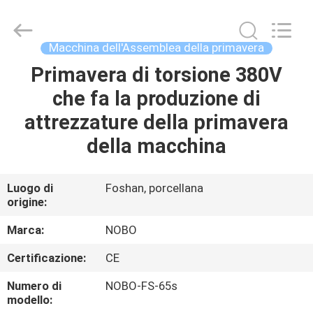
Nobo
Machinery
Co.,
Ltd..
All
Macchina dell'Assemblea della primavera
Rights
Reserved.
Primavera di torsione 380V
CASA
Developed
by
ECER
che fa la produzione di
PRODOTTI
attrezzature della primavera
della macchina
CHI
SIAMO
Luogo di
Foshan, porcellana
origine:
FATORY
Marca:
NOBO
TOUR
Certificazione:
CE
Numero di
NOBO-FS-65s
CONTROLLO
modello: