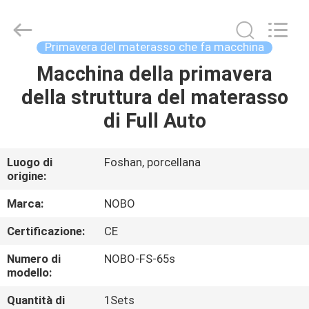
2026
Foshan
Nobo
Machinery
Co.,
Primavera del materasso che fa macchina
Ltd..
All
Rights
Macchina della primavera
CASA
Reserved.
Developed
della struttura del materasso
by
ECER
PRODOTTI
di Full Auto
CHI
Luogo di
Foshan, porcellana
origine:
SIAMO
Marca:
NOBO
FATORY
Certificazione:
CE
TOUR
Numero di
NOBO-FS-65s
modello:
CONTROLLO
Quantità di
1Sets