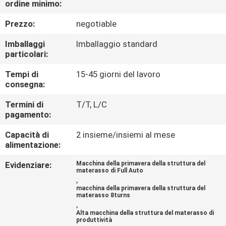
ordine minimo:
DI
QUALITÀ
Prezzo:
negotiable
Imballaggi
Imballaggio standard
CONTATTACI
particolari:
Tempi di
15-45 giorni del lavoro
consegna:
NOTIZIE
Termini di
T/T, L/C
pagamento:
TUTTI
Capacità di
2 insieme/insiemi al mese
I
alimentazione:
CASI
Evidenziare:
Macchina della primavera della struttura del
materasso di Full Auto
,
VR
macchina della primavera della struttura del
materasso 8turns
,
Alta macchina della struttura del materasso di
MAPPA
produttività