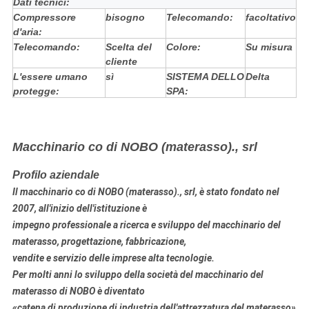
Dati tecnici:
Compressore
bisogno
Telecomando:
facoltativo
d'aria:
Telecomando:
Scelta del
Colore:
Su misura
cliente
L'essere umano
sì
SISTEMA DELLO
Delta
protegge:
SPA:
Macchinario co di NOBO (materasso)., srl
Profilo aziendale
Il macchinario co di NOBO (materasso)., srl, è stato fondato nel
2007, all'inizio dell'istituzione è
impegno professionale a
ricerca e sviluppo
del macchinario
del
materasso
, progettazione, fabbricazione
,
vendite e servizio delle imprese alta tecnologie.
Per molti anni lo sviluppo della società del macchinario del
materasso di NOBO è diventato
«catena di produzione di industria dell'attrezzatura del materasso»