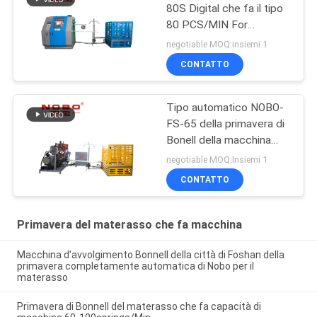
80S Digital che fa il tipo
80 PCS/MIN For
Mattress di Bonell della
negotiable MOQ:insiemi 1
macchina
CONTATTO
Tipo automatico NOBO-
FS-65 della primavera di
Bonell della macchina
della bobinatrice del
negotiable MOQ:Insiemi 1
servomotore 4.5kw
CONTATTO
Primavera del materasso che fa macchina
Macchina d'avvolgimento Bonnell della città di Foshan della
primavera completamente automatica di Nobo per il
materasso
Primavera di Bonnell del materasso che fa capacità di