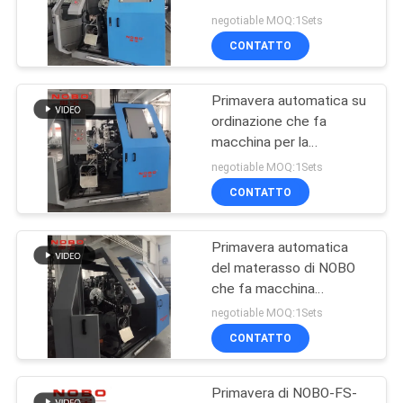
macchinario premente
negotiable MOQ:1Sets
della primavera di Bonnell
CONTATTO
Primavera automatica su
ordinazione che fa
macchina per la
primavera di Bonnell del
negotiable MOQ:1Sets
materasso
CONTATTO
Primavera automatica
del materasso di NOBO
che fa macchina
80pcs/Min
negotiable MOQ:1Sets
CONTATTO
Primavera di NOBO-FS-