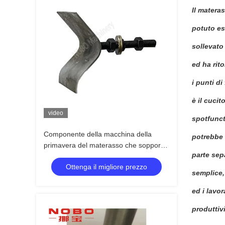
Il matera
potuto es
sollevato
ed ha rit
i punti d
è il cucit
video
spotfunct
Componente della macchina della
potrebbe 
primavera del materasso che sopporta
parte sep
il legame Rod Sleeves Spring Bearer
Ottenga il migliore prezzo
Plate della copertura
semplice,
ed i lavo
produttivi