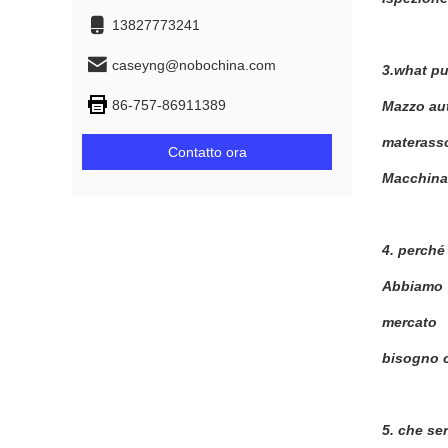
13827773241
caseyng@nobochina.com
3.what pu
86-757-86911389
Mazzo aut
materasso
Contatto ora
Macchina 
4.
perché 
Abbiamo 7
mercato
bisogno c
5.
che ser