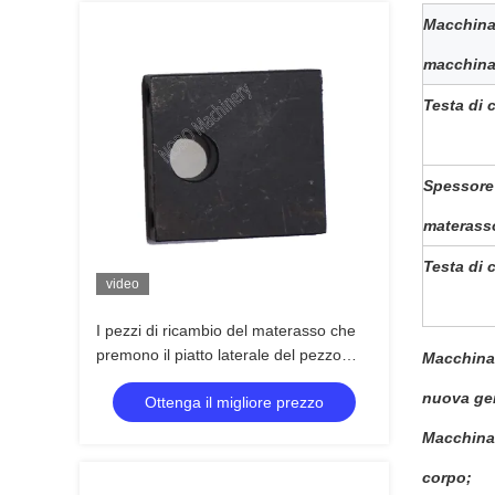
Macchina 
macchina
Testa di 
Spessore
materass
Testa di 
video
I pezzi di ricambio del materasso che
premono il piatto laterale del pezzo
Macchina 
hanno tagliato il braccio
nuova ge
Ottenga il migliore prezzo
dell'oscillazione
Macchina 
corpo;