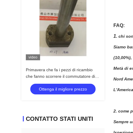
FAQ:
1.
chi so
Siamo bas
video
(10,00%),
Metà di e
Primavera che fa i pezzi di ricambio
che fanno scorrere il commutatore di
Nord Amer
viaggio del Governo
Ottenga il migliore prezzo
dell'apparecchiatura elettrica di
L'America
comando dell'asse
2.
come po
CONTATTO STATI UNITI
Sempre un
Ispezione