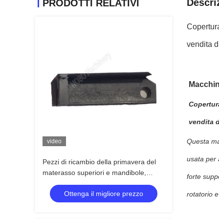
Descri
PRODOTTI RELATIVI
Copertura
vendita d
Macchin
Copertur
vendita d
Questa mac
video
usata per 
Pezzi di ricambio della primavera del
materasso superiori e mandibole,
forte supp
sostegno e perno mobili posteriori
Ottenga il migliore prezzo
rotatorio e