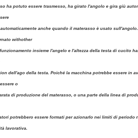
sso ha potuto essere trasmesso, ha girato l'angolo e gira giù autom
sere
 automaticamente anche quando il materasso è usato sull'angolo. 
ornato withother
i funzionamento insieme l'angelo e l'altezza della testa di cucito h
o
ion dell'ago della testa. Poiché la macchina potrebbe essere in 
essere o
arata di produzione del materasso, o una parte della linea di pro
ratori potrebbero essere formati per azionarlo nei limiti di periodo
tà lavorativa.