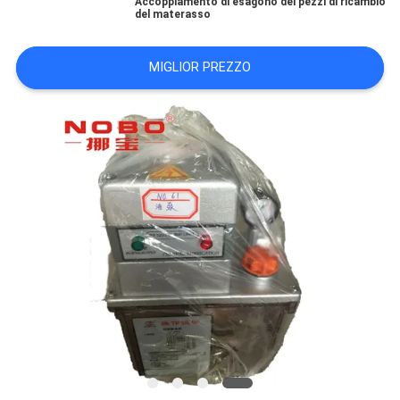
Accoppiamento di esagono dei pezzi di ricambio
DEL
del materasso
SITO
MIGLIOR PREZZO
NORME
SULLA
PRIVACY