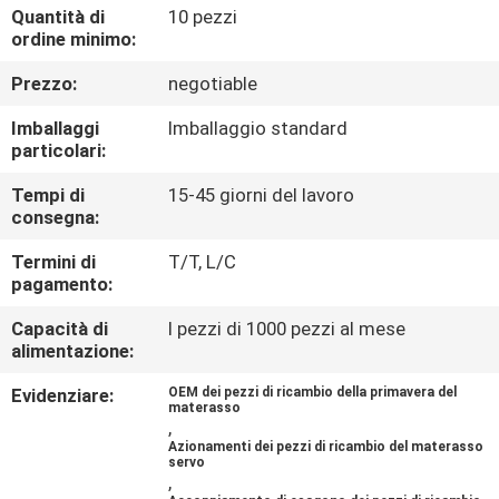
DI
Quantità di
10 pezzi
ordine minimo:
QUALITÀ
Prezzo:
negotiable
CONTATTACI
Imballaggi
Imballaggio standard
particolari:
NOTIZIE
Tempi di
15-45 giorni del lavoro
consegna:
TUTTI
Termini di
T/T, L/C
pagamento:
I
Capacità di
I pezzi di 1000 pezzi al mese
CASI
alimentazione:
Evidenziare:
OEM dei pezzi di ricambio della primavera del
VR
materasso
,
Azionamenti dei pezzi di ricambio del materasso
servo
MAPPA
,