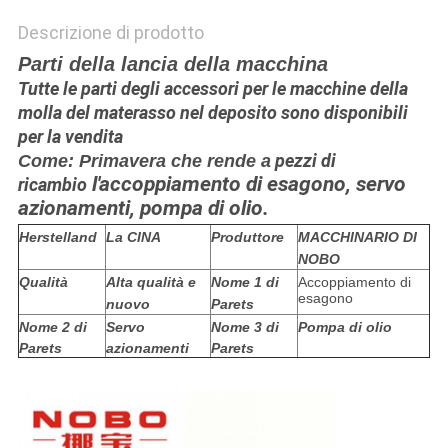
Descrizione di prodotto
Parti della lancia della macchina
Tutte le parti degli accessori per le macchine della
molla del materasso nel deposito sono disponibili
per la vendita
pezzi di
Come: Primavera che rende a
l'accoppiamento di esagono, servo
ricambio
azionamenti, pompa di olio.
Herstelland
La CINA
Produttore
MACCHINARIO DI
NOBO
Qualità
Alta qualità e
Nome 1 di
Accoppiamento di
esagono
nuovo
Parets
Nome 2 di
Servo
Nome 3 di
Pompa di olio
Parets
azionamenti
Parets