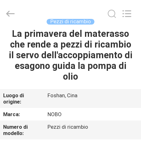
Nobo
Machinery
Co.,
Ltd..
All
Pezzi di ricambio
Rights
Reserved.
La primavera del materasso
CASA
Developed
by
ECER
che rende a pezzi di ricambio
PRODOTTI
il servo dell'accoppiamento di
esagono guida la pompa di
CHI
olio
SIAMO
Luogo di
Foshan, Cina
origine:
FATORY
TOUR
Marca:
NOBO
Numero di
Pezzi di ricambio
CONTROLLO
modello: