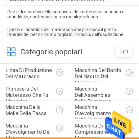
Pezzi di ricambio della primavera del materasso superiori e
mandibole, sostegno e perno mobili posteriori
I pezzi di ricambio del materasso che premono il piatto
laterale del pezzo hanno tagliato il braccio dell'oscillazione
Categorie popolari
Tutti
Linea Di Produzione 
Macchina Del Bordo 
Del Materasso
Del Nastro Del 
Materasso
Primavera Del 
Macchina 
Materasso Che Fa 
Dell'Assemblea 
Macchina
Della Primavera
Macchina Della 
Macchina 
Molla Della Tasca
D'avvolgimento 
Della Primavera Del 
Macchina 
Macchina Di 
Materasso
D'avvolgimento Del 
Compressione Del 
Materasso
Materasso