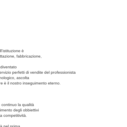
l'istituzione è
ttazione, fabbricazione
,
 diventato
vizio perfetti di vendite del professionista
cnologico, ascolta
lore è il nostro inseguimento eterno.
 continuo la qualità
imento degli obbiettivi
la competitività.
tà nel prima.