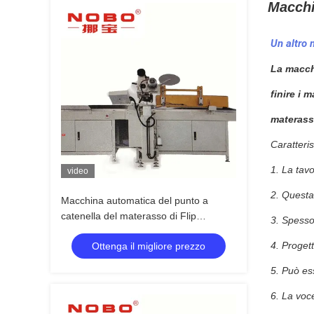
Macch
Un altro
La macchi
finire i 
materasso
Caratteris
1. La tav
video
2. Questa
Macchina automatica del punto a
catenella del materasso di Flip
3. Spesso
Mattress Tape Edge Machine 0.12-
4. Progett
Ottenga il migliore prezzo
0.4m
5. Può es
6. La voc