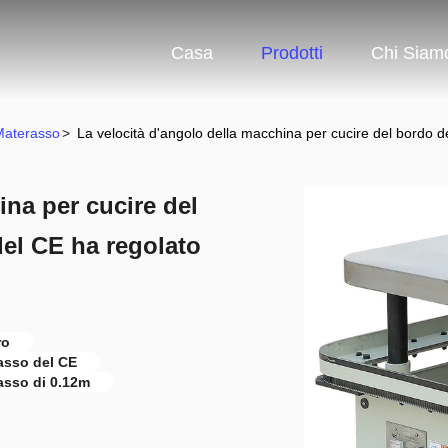
Casa
Prodotti
Chi Siam
Materasso
>
La velocità d'angolo della macchina per cucire del bordo 
ina per cucire del
del CE ha regolato
ro
asso del CE
asso di 0.12m