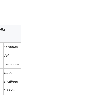
lla
Fabbrica
del
materasso
10-20
strati/ore
0.37Kva