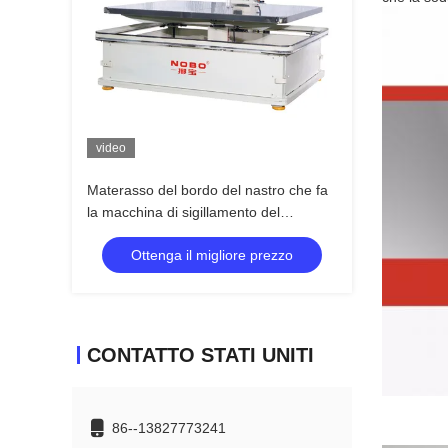
video
Materasso del bordo del nastro che fa
la macchina di sigillamento del
materasso della gamma di
Ottenga il migliore prezzo
sollevamento della Tabella della
macchina 140mm
CONTATTO STATI UNITI
86--13827773241