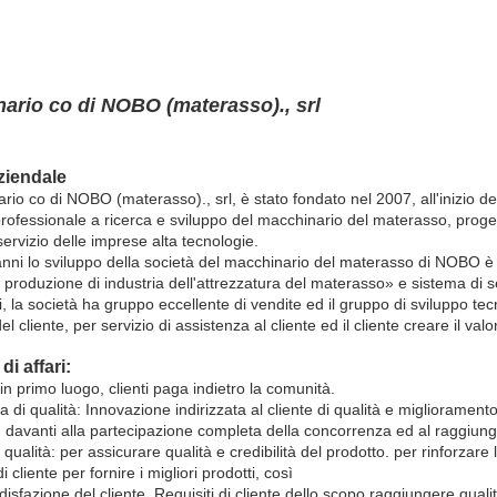
ario co di NOBO (materasso)., srl
aziendale
rio co di NOBO (materasso)., srl, è stato fondato nel 2007, all'inizio del
rofessionale a
ricerca e sviluppo
del macchinario
del
materasso
, proge
servizio delle imprese alta tecnologie.
anni lo sviluppo della società del macchinario del materasso di NOBO è
 produzione di industria dell'attrezzatura del materasso» e sistema di ser
ri, la società ha gruppo eccellente di vendite ed il gruppo di sviluppo te
el cliente, per servizio di assistenza al cliente ed il cliente creare il va
di affari:
 in primo luogo, clienti paga indietro la comunità.
a di qualità: Innovazione indirizzata al cliente di qualità e miglioramento
i, davanti alla partecipazione completa della concorrenza ed al raggiung
i qualità: per assicurare qualità e credibilità del prodotto. per rinforzare 
i cliente per fornire i migliori prodotti, così
disfazione del cliente. Requisiti di cliente dello scopo raggiungere quali