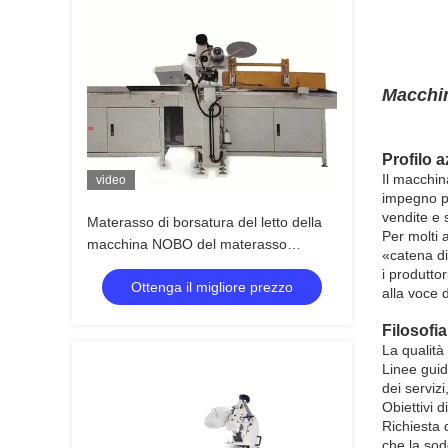
Macchin
Profilo 
Il macchina
video
impegno p
vendite e 
Materasso di borsatura del letto della
Per molti 
macchina NOBO del materasso
«catena di
resistente che fa macchina
i produtto
Ottenga il migliore prezzo
alla voce d
Filosofia 
La qualità
Linee guid
dei serviz
Obiettivi d
Richiesta d
che la sod