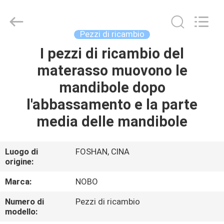
Nobo
Machinery
Co.,
Ltd..
All
Pezzi di ricambio
Rights
Reserved.
Developed
I pezzi di ricambio del
CASA
by
ECER
materasso muovono le
PRODOTTI
mandibole dopo
l'abbassamento e la parte
CHI
media delle mandibole
SIAMO
Luogo di
FOSHAN, CINA
origine:
FATORY
TOUR
Marca:
NOBO
Numero di
Pezzi di ricambio
CONTROLLO
modello: