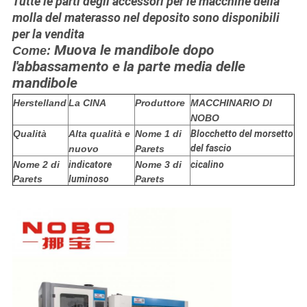
Tutte le parti degli accessori per le macchine della
molla del materasso nel deposito sono disponibili
per la vendita
Muova le mandibole dopo
Come:
l'abbassamento e la parte media delle
mandibole
Herstelland
La CINA
Produttore
MACCHINARIO DI
NOBO
Qualità
Alta qualità e
Nome 1 di
Blocchetto del morsetto
del fascio
nuovo
Parets
Nome 2 di
indicatore
Nome 3 di
cicalino
Parets
luminoso
Parets