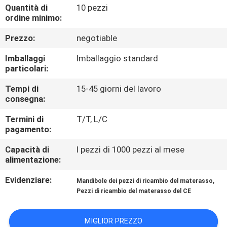
DI
Quantità di
10 pezzi
ordine minimo:
QUALITÀ
Prezzo:
negotiable
CONTATTACI
Imballaggi
Imballaggio standard
particolari:
NOTIZIE
Tempi di
15-45 giorni del lavoro
consegna:
TUTTI
Termini di
T/T, L/C
pagamento:
I
Capacità di
I pezzi di 1000 pezzi al mese
CASI
alimentazione:
Evidenziare:
,
Mandibole dei pezzi di ricambio del materasso
VR
Pezzi di ricambio del materasso del CE
MAPPA
MIGLIOR PREZZO