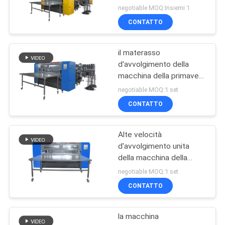
della macchina 5MPA del
negotiable MOQ:Insiemi 1
materasso di NOBO
CONTATTO
il materasso
d'avvolgimento della
macchina della primavera
del materasso di
negotiable MOQ:1 set
150mm-180mm ha unito
CONTATTO
la macchina
d'avvolgimento di
Aeesmbling
Alte velocità
d'avvolgimento unita
della macchina della
primavera del materasso
negotiable MOQ:1 set
altezza della primavera di
CONTATTO
180mm - di 150mm
la macchina