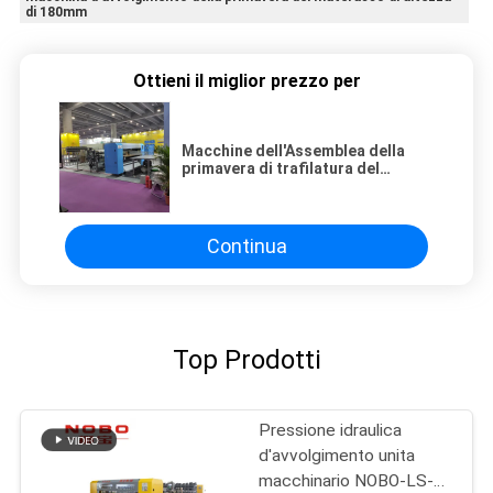
di 180mm
Ottieni il miglior prezzo per
Macchine dell'Assemblea della
primavera di trafilatura del
materasso altezza di 180mm - di
150mm
Continua
Top Prodotti
Pressione idraulica
d'avvolgimento unita
macchinario NOBO-LS-2