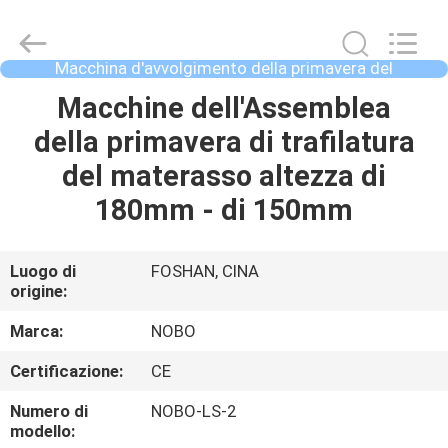
Foshan
Nobo
Machinery
Co.,
Ltd..
Macchina d'avvolgimento della primavera del
All
materasso
Rights
Reserved.
CASA
Macchine dell'Assemblea
Developed
by
della primavera di trafilatura
ECER
PRODOTTI
del materasso altezza di
180mm - di 150mm
CHI
SIAMO
Luogo di
FOSHAN, CINA
origine:
FATORY
Marca:
NOBO
TOUR
Certificazione:
CE
Numero di
NOBO-LS-2
CONTROLLO
modello: