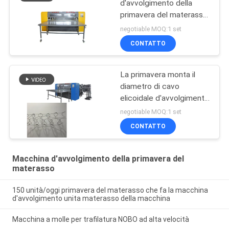
d'avvolgimento della
primavera del materasso
di 3 fasi 380V monta la
negotiable MOQ:1 set
rete del letto della
CONTATTO
primavera di trafilatura
La primavera monta il
diametro di cavo
elicoidale d'avvolgimento
unito primavera della
negotiable MOQ:1 set
macchina del materasso
CONTATTO
1.6-1.7
Macchina d'avvolgimento della primavera del
materasso
150 unità/oggi primavera del materasso che fa la macchina
d'avvolgimento unita materasso della macchina
Macchina a molle per trafilatura NOBO ad alta velocità