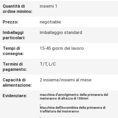
DI
Quantità di
insiemi 1
ordine minimo:
QUALITÀ
Prezzo:
negotiable
CONTATTACI
Imballaggi
Imballaggio standard
particolari:
NOTIZIE
Tempi di
15-45 giorni del lavoro
consegna:
TUTTI
Termini di
T/T, L/C
pagamento:
I
CASI
Capacità di
2 insieme/insiemi al mese
alimentazione:
Evidenziare:
macchina d'avvolgimento della primavera del
VR
materasso di altezza di 150mm
,
Macchina dell'Assemblea della primavera di
trafilatura del materasso
MAPPA
,