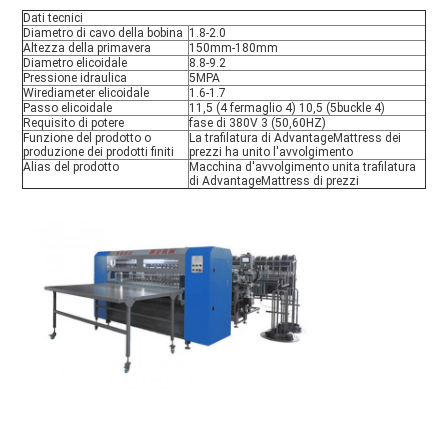
Dati tecnici
Diametro di cavo della bobina
1.8-2.0
Altezza della primavera
150mm-180mm
Diametro elicoidale
8.8-9.2
Pressione idraulica
5MPA
Wirediameter elicoidale
1.6-1.7
Passo elicoidale
11,5 (4 fermaglio 4) 10,5 (5buckle 4)
Requisito di potere
fase di 380V 3 (50,60HZ)
Funzione del prodotto o
La trafilatura
di AdvantageMattress
dei
produzione dei prodotti finiti
prezzi
ha unito l'avvolgimento
Alias del prodotto
Macchina
d'
avvolgimento unita trafilatura
di
AdvantageMattress
di
prezzi