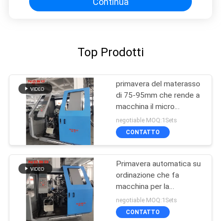
Continua
Top Prodotti
primavera del materasso
di 75-95mm che rende a
macchina il micro
macchinario premente
negotiable MOQ:1Sets
della primavera di Bonnell
CONTATTO
Primavera automatica su
ordinazione che fa
macchina per la
primavera di Bonnell del
negotiable MOQ:1Sets
materasso
CONTATTO