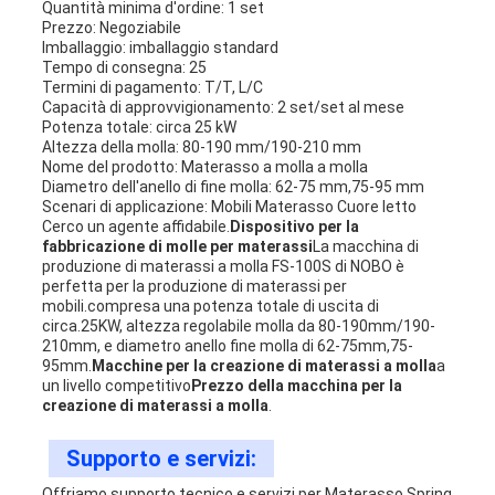
Quantità minima d'ordine: 1 set
Prezzo: Negoziabile
Imballaggio: imballaggio standard
Tempo di consegna: 25
Termini di pagamento: T/T, L/C
Capacità di approvvigionamento: 2 set/set al mese
Potenza totale: circa 25 kW
Altezza della molla: 80-190 mm/190-210 mm
Nome del prodotto: Materasso a molla a molla
Diametro dell'anello di fine molla: 62-75 mm,75-95 mm
Scenari di applicazione: Mobili Materasso Cuore letto
Cerco un agente affidabile.
Dispositivo per la
fabbricazione di molle per materassi
La macchina di
produzione di materassi a molla FS-100S di NOBO è
perfetta per la produzione di materassi per
mobili.compresa una potenza totale di uscita di
circa.25KW, altezza regolabile molla da 80-190mm/190-
210mm, e diametro anello fine molla di 62-75mm,75-
95mm.
Macchine per la creazione di materassi a molla
a
un livello competitivo
Prezzo della macchina per la
creazione di materassi a molla
.
Supporto e servizi:
Offriamo supporto tecnico e servizi per Materasso Spring