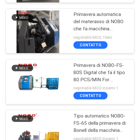
Primavera automatica
del materasso di NOBO
che fa macchina
80pcs/Min
negotiable MOQ:1Sets
CONTATTO
Primavera di NOBO-FS-
80S Digital che fa il tipo
80 PCS/MIN For
Mattress di Bonell della
negotiable MOQ:insiemi 1
macchina
CONTATTO
Tipo automatico NOBO-
FS-65 della primavera di
Bonell della macchina
della bobinatrice del
negotiable MOQ:Insiemi 1