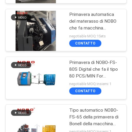
Primavera automatica
del materasso di NOBO
che fa macchina
80pcs/Min
negotiable MOQ:1Sets
CONTATTO
Primavera di NOBO-FS-
80S Digital che fa il tipo
80 PCS/MIN For
Mattress di Bonell della
negotiable MOQ:insiemi 1
macchina
CONTATTO
Tipo automatico NOBO-
FS-65 della primavera di
Bonell della macchina
della bobinatrice del
negotiable MOQ:Insiemi 1