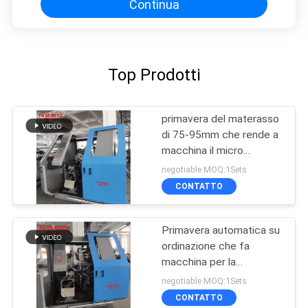
Continua
Top Prodotti
primavera del materasso
di 75-95mm che rende a
macchina il micro
macchinario premente
negotiable MOQ:1Sets
della primavera di Bonnell
CONTATTO
Primavera automatica su
ordinazione che fa
macchina per la
primavera di Bonnell del
negotiable MOQ:1Sets
materasso
CONTATTO