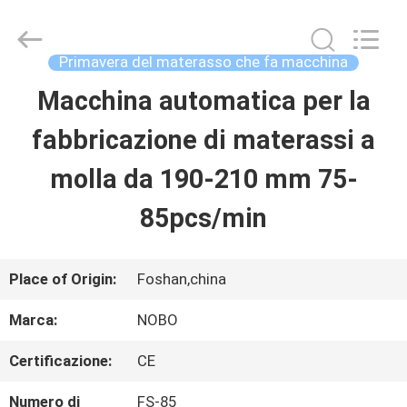
2026
Foshan
Nobo
Machinery
Primavera del materasso che fa macchina
Co.,
Ltd..
Macchina automatica per la
CASA
All
Rights
Reserved.
fabbricazione di materassi a
Developed
PRODOTTI
by
molla da 190-210 mm 75-
ECER
85pcs/min
CHI
SIAMO
Place of Origin:
Foshan,china
Marca:
NOBO
FATORY
Certificazione:
CE
TOUR
Numero di
FS-85