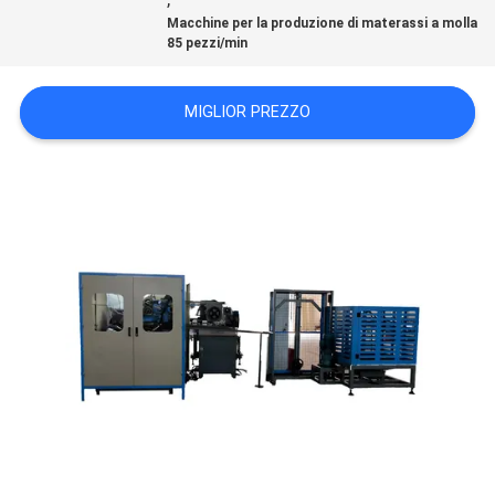
Macchine per la produzione di materassi a molla
85 pezzi/min
VR
MIGLIOR PREZZO
MAPPA
DEL
SITO
NORME
SULLA
PRIVACY