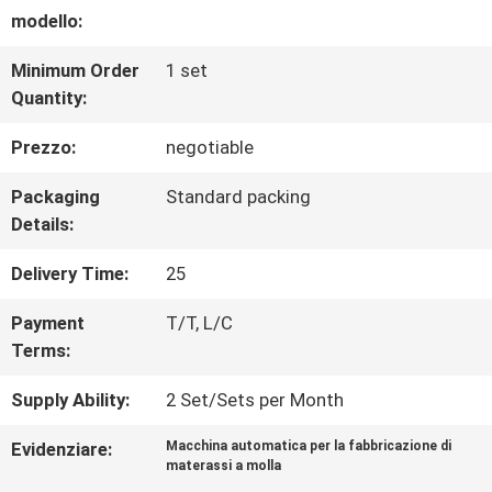
modello:
CONTROLLO
Minimum Order
1 set
DI
Quantity:
QUALITÀ
Prezzo:
negotiable
Packaging
Standard packing
CONTATTACI
Details:
Delivery Time:
25
NOTIZIE
Payment
T/T, L/C
Terms:
TUTTI
Supply Ability:
2 Set/Sets per Month
I
Evidenziare:
Macchina automatica per la fabbricazione di
CASI
materassi a molla
,