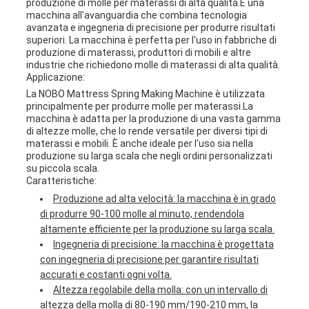
produzione di molle per materassi di alta qualità.È una
macchina all'avanguardia che combina tecnologia
avanzata e ingegneria di precisione per produrre risultati
superiori. La macchina è perfetta per l'uso in fabbriche di
produzione di materassi, produttori di mobili e altre
industrie che richiedono molle di materassi di alta qualità.
Applicazione:
La NOBO Mattress Spring Making Machine è utilizzata
principalmente per produrre molle per materassi.La
macchina è adatta per la produzione di una vasta gamma
di altezze molle, che lo rende versatile per diversi tipi di
materassi e mobili. È anche ideale per l'uso sia nella
produzione su larga scala che negli ordini personalizzati
su piccola scala.
Caratteristiche:
Produzione ad alta velocità: la macchina è in grado
di produrre 90-100 molle al minuto, rendendola
altamente efficiente per la produzione su larga scala.
Ingegneria di precisione: la macchina è progettata
con ingegneria di precisione per garantire risultati
accurati e costanti ogni volta.
Altezza regolabile della molla: con un intervallo di
altezza della molla di 80-190 mm/190-210 mm, la