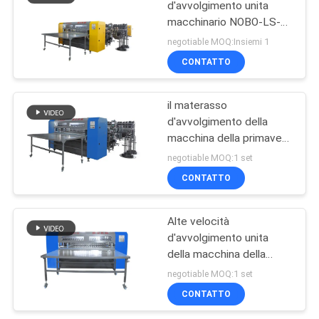
d'avvolgimento unita
macchinario NOBO-LS-2
della macchina 5MPA del
negotiable MOQ:Insiemi 1
materasso di NOBO
CONTATTO
il materasso
d'avvolgimento della
macchina della primavera
del materasso di
negotiable MOQ:1 set
150mm-180mm ha unito
CONTATTO
la macchina
d'avvolgimento di
Aeesmbling
Alte velocità
d'avvolgimento unita
della macchina della
primavera del materasso
negotiable MOQ:1 set
altezza della primavera di
CONTATTO
180mm - di 150mm