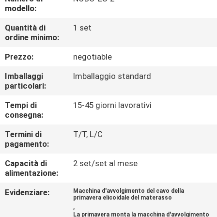
DI
modello:
QUALITÀ
Quantità di
1 set
ordine minimo:
CONTATTACI
Prezzo:
negotiable
Imballaggi
Imballaggio standard
NOTIZIE
particolari:
Tempi di
15-45 giorni lavorativi
TUTTI
consegna:
I
Termini di
T/T, L/C
pagamento:
CASI
Capacità di
2 set/set al mese
alimentazione:
VR
Evidenziare:
Macchina d'avvolgimento del cavo della
primavera elicoidale del materasso
,
MAPPA
La primavera monta la macchina d'avvolgimento