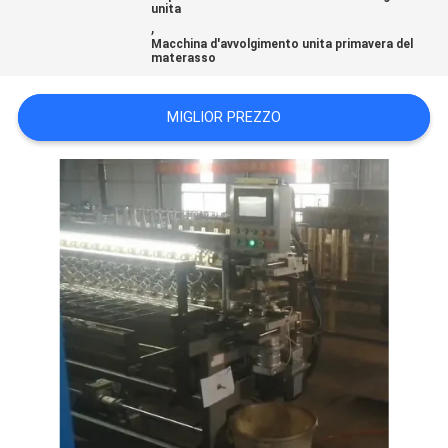
unita
DEL
,
Macchina d'avvolgimento unita primavera del
SITO
materasso
NORME
MIGLIOR PREZZO
SULLA
PRIVACY