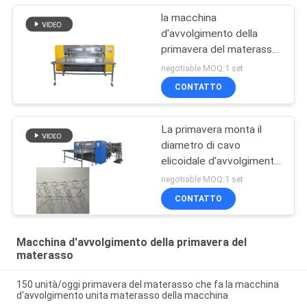
la macchina
d'avvolgimento della
primavera del materasso
di 3 fasi 380V monta la
negotiable MOQ:1 set
rete del letto della
CONTATTO
primavera di trafilatura
La primavera monta il
diametro di cavo
elicoidale d'avvolgimento
unito primavera della
negotiable MOQ:1 set
macchina del materasso
CONTATTO
1.6-1.7
Macchina d'avvolgimento della primavera del
materasso
150 unità/oggi primavera del materasso che fa la macchina
d'avvolgimento unita materasso della macchina