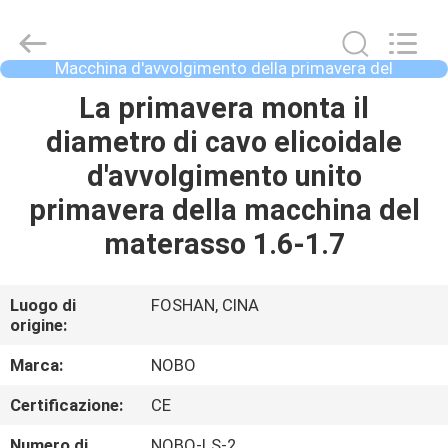
Nobo
Machinery
Co.,
Ltd..
All
Macchina d'avvolgimento della primavera del
Rights
materasso
Reserved.
CASA
La primavera monta il
Developed
by
ECER
diametro di cavo elicoidale
PRODOTTI
d'avvolgimento unito
primavera della macchina del
CHI
materasso 1.6-1.7
SIAMO
Luogo di
FOSHAN, CINA
origine:
FATORY
TOUR
Marca:
NOBO
Certificazione:
CE
CONTROLLO
Numero di
NOBO-LS-2