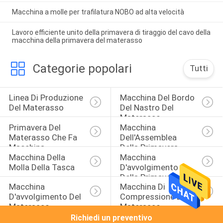
Macchina a molle per trafilatura NOBO ad alta velocità
Lavoro efficiente unito della primavera di tiraggio del cavo della
macchina della primavera del materasso
Categorie popolari
Tutti
Linea Di Produzione 
Macchina Del Bordo 
Del Materasso
Del Nastro Del 
Materasso
Primavera Del 
Macchina 
Materasso Che Fa 
Dell'Assemblea 
Macchina
Della Primavera
Macchina Della 
Macchina 
Molla Della Tasca
D'avvolgimento 
Della Primavera Del 
Macchina 
Macchina Di 
Materasso
D'avvolgimento Del 
Compressione Del 
Materasso
Materasso
Richiedi un preventivo