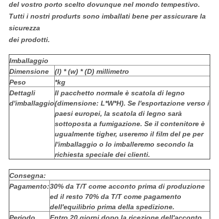
del vostro porto scelto dovunque nel mondo tempestivo.
Tutti i nostri produrts sono imballati bene per assicurare la
sicurezza
dei prodotti.
Imballaggio
Dimensione
(l) * (w) * (D) millimetro
Peso
*kg
Dettagli
Il pacchetto normale è scatola di legno
d'imballaggio
(dimensione: L*W*H). Se l'esportazione verso i
paesi europei, la scatola di legno sarà
sottoposta a fumigazione. Se il contenitore è
ugualmente tigher, useremo il film del pe per
l'imballaggio o lo imballeremo secondo la
richiesta speciale dei clienti.
Consegna:
Pagamento:
30% da T/T come acconto prima di produzione
ed il resto 70% da T/T come pagamento
dell'equilibrio prima della spedizione.
Periodo
Entro 20 giorni dopo la ricezione dell'acconto