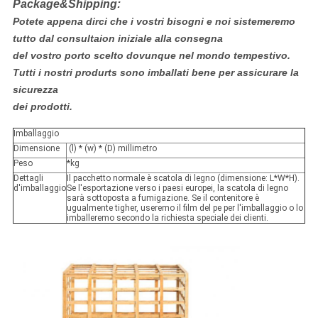
Package&Shipping:
Potete appena dirci che i vostri bisogni e noi sistemeremo
tutto dal consultaion iniziale alla consegna
del vostro porto scelto dovunque nel mondo tempestivo.
Tutti i nostri produrts sono imballati bene per assicurare la
sicurezza
dei prodotti.
Imballaggio
Dimensione
(l) * (w) * (D) millimetro
Peso
*kg
Dettagli
Il pacchetto normale è scatola di legno (dimensione: L*W*H).
d'imballaggio
Se l'esportazione verso i paesi europei, la scatola di legno
sarà sottoposta a fumigazione. Se il contenitore è
ugualmente tigher, useremo il film del pe per l'imballaggio o lo
imballeremo secondo la richiesta speciale dei clienti.