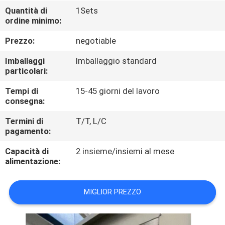
DI
Quantità di
1Sets
ordine minimo:
QUALITÀ
Prezzo:
negotiable
CONTATTACI
Imballaggi
Imballaggio standard
particolari:
NOTIZIE
Tempi di
15-45 giorni del lavoro
consegna:
TUTTI
Termini di
T/T, L/C
pagamento:
I
Capacità di
2 insieme/insiemi al mese
CASI
alimentazione:
VR
MIGLIOR PREZZO
MAPPA