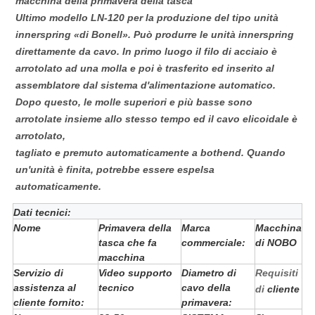
macchina della primavera della tasca
Ultimo modello
LN-120
per la produzione del tipo unità
innerspring «di Bonell». Può produrre le unità innerspring
direttamente da cavo. In primo luogo il filo di acciaio è
arrotolato ad una molla e poi è trasferito ed inserito al
assemblatore dal sistema d'alimentazione automatico.
Dopo questo, le molle superiori e più basse sono
arrotolate insieme allo stesso tempo ed il cavo elicoidale è
arrotolato,
tagliato e premuto automaticamente a bothend. Quando
un'unità è finita, potrebbe essere espelsa
automaticamente.
Dati tecnici:
Nome
Primavera della
Marca
Macchina
tasca che fa
commerciale:
di NOBO
macchina
Servizio di
Video supporto
Diametro di
Requisiti
assistenza al
tecnico
cavo della
di
cliente
cliente fornito:
primavera: