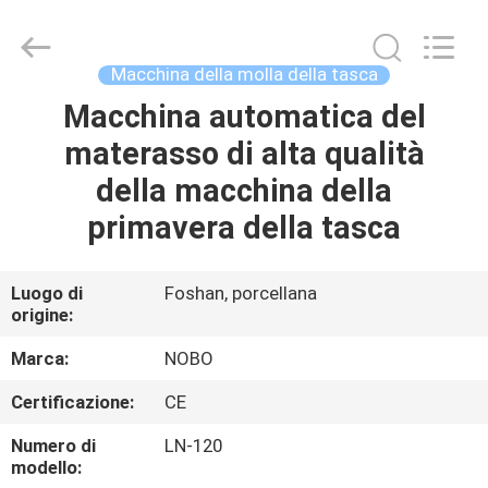
Nobo
Machinery
Co.,
Ltd..
All
Macchina della molla della tasca
Rights
Reserved.
Macchina automatica del
CASA
Developed
by
ECER
materasso di alta qualità
PRODOTTI
della macchina della
primavera della tasca
CHI
SIAMO
Luogo di
Foshan, porcellana
origine:
FATORY
Marca:
NOBO
TOUR
Certificazione:
CE
Numero di
LN-120
CONTROLLO
modello: