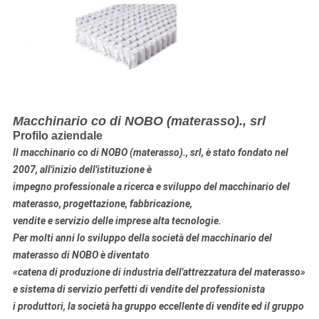
Produttore d'avvolgimento Machine della primavera della tasca
della macchina del materasso della macchina della
primavera della tasca della macchina della molla del materasso
Macchinario co di NOBO (materasso)., srl
Profilo aziendale
Il macchinario co di NOBO (materasso)., srl, è stato fondato nel
2007, all'inizio dell'istituzione è
impegno professionale a
ricerca e sviluppo
del macchinario
del
materasso
, progettazione, fabbricazione
,
vendite e servizio delle imprese alta tecnologie.
Per molti anni lo sviluppo della società del macchinario del
materasso di NOBO è diventato
«catena di produzione di industria dell'attrezzatura del materasso»
e sistema di servizio perfetti di vendite del professionista
i produttori, la società ha gruppo eccellente di vendite ed il gruppo