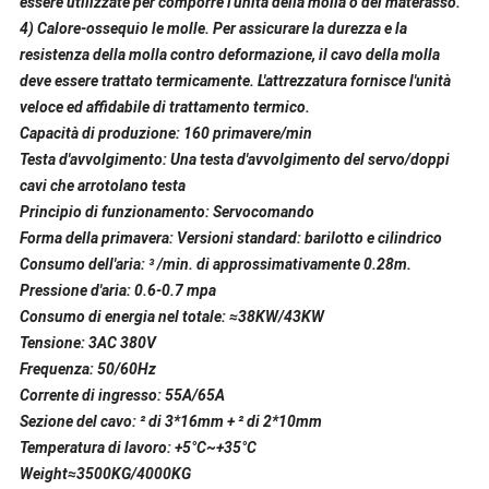
essere utilizzate per comporre l'unità della molla o del materasso.
4)
Calore-ossequio le molle. Per assicurare la durezza e la
resistenza della molla contro deformazione, il cavo della molla
deve essere trattato termicamente. L'attrezzatura fornisce l'unità
veloce ed affidabile di trattamento termico.
Capacità di produzione: 160 primavere/min
Testa d'avvolgimento: Una testa d'avvolgimento del servo/doppi
cavi che arrotolano testa
Principio di funzionamento: Servocomando
Forma della primavera: Versioni standard: barilotto e cilindrico
Consumo dell'aria: ³ /min. di approssimativamente 0.28m.
Pressione d'aria: 0.6-0.7 mpa
Consumo di energia nel totale: ≈38KW/43KW
Tensione: 3AC 380V
Frequenza: 50/60Hz
Corrente di ingresso: 55A/65A
Sezione del cavo: ² di 3*16mm + ² di 2*10mm
Temperatura di lavoro: +5°C~+35°C
Weight≈3500KG/4000KG