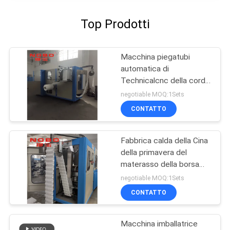
Top Prodotti
Macchina piegatubi
automatica di
Technicalcnc della corda
della primavera della
negotiable MOQ:1Sets
macchina del
CONTATTO
macchinario automatico
del materasso
Fabbrica calda della Cina
della primavera del
materasso della borsa
della macchina della
negotiable MOQ:1Sets
primavera della tasca del
CONTATTO
venditore
Macchina imballatrice