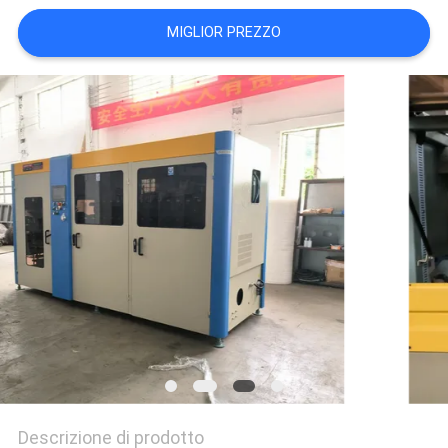
DEL
MIGLIOR PREZZO
SITO
NORME
SULLA
PRIVACY
Descrizione di prodotto