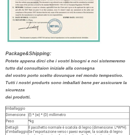
Package&Shipping:
Potete appena dirci che i vostri bisogni e noi sistemeremo
tutto dal consultaion iniziale alla consegna
del vostro porto scelto dovunque nel mondo tempestivo.
Tutti i nostri produrts sono imballati bene per assicurare la
sicurezza
dei prodotti.
Imballaggio
Dimensione
(l) * (w) * (D) millimetro
Peso
*kg
Dettagli
Il pacchetto normale è scatola di legno (dimensione: L*W*H).
d'imballaggio
Se l'esportazione verso i paesi europei, la scatola di legno