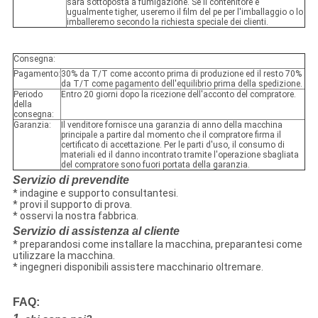
sarà sottoposta a fumigazione. Se il contenitore è
ugualmente tigher, useremo il film del pe per l'imballaggio o lo
imballeremo secondo la richiesta speciale dei clienti.
Consegna:
Pagamento:
30% da T/T come acconto prima di produzione ed il resto 70%
da T/T come pagamento dell'equilibrio prima della spedizione.
Periodo
Entro 20 giorni dopo la ricezione dell'acconto del compratore.
della
consegna:
Garanzia:
Il venditore fornisce una garanzia di anno della macchina
principale a partire dal momento che il compratore firma il
certificato di accettazione. Per le parti d'uso, il consumo di
materiali ed il danno incontrato tramite l'operazione sbagliata
del compratore sono fuori portata della garanzia.
Servizio di prevendite
* indagine e supporto consultantesi.
* provi il supporto di prova.
* osservi la nostra fabbrica.
Servizio di assistenza al cliente
* preparandosi come installare la macchina, preparantesi come
utilizzare la macchina.
* ingegneri disponibili assistere macchinario oltremare.
FAQ: