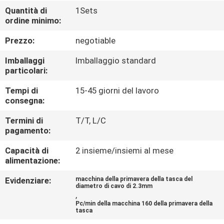
DI
Quantità di
1Sets
ordine minimo:
QUALITÀ
Prezzo:
negotiable
CONTATTACI
Imballaggi
Imballaggio standard
particolari:
NOTIZIE
Tempi di
15-45 giorni del lavoro
consegna:
TUTTI
Termini di
T/T, L/C
pagamento:
I
Capacità di
2 insieme/insiemi al mese
CASI
alimentazione:
Evidenziare:
macchina della primavera della tasca del
VR
diametro di cavo di 2.3mm
,
Pc/min della macchina 160 della primavera della
tasca
MAPPA