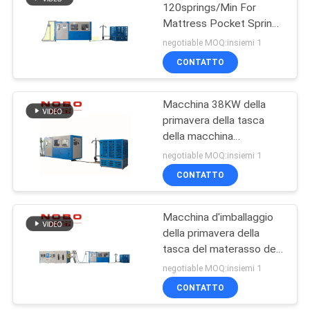
120springs/Min For
Mattress Pocket Spring
del materasso LN-120
negotiable MOQ:insiemi 1
CONTATTO
Macchina 38KW della
primavera della tasca
della macchina
imballatrice del
negotiable MOQ:insiemi 1
materasso LN-120 120
CONTATTO
molle Min Bonell Type
Macchina d'imballaggio
della primavera della
tasca del materasso del
CE 120 molle Min
negotiable MOQ:insiemi 1
Production Line
CONTATTO