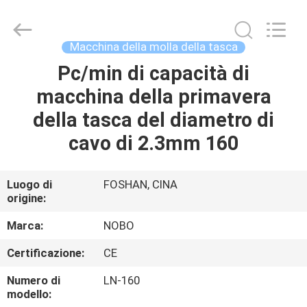
Foshan
Nobo
Machinery
Co.,
Ltd..
Macchina della molla della tasca
All
Rights
Pc/min di capacità di
CASA
Reserved.
Developed
by
macchina della primavera
ECER
PRODOTTI
della tasca del diametro di
cavo di 2.3mm 160
CHI
SIAMO
Luogo di
FOSHAN, CINA
origine:
FATORY
Marca:
NOBO
TOUR
Certificazione:
CE
Numero di
LN-160
CONTROLLO
modello: