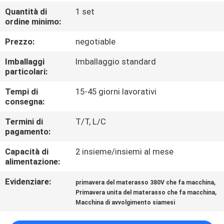
DI
Quantità di
1 set
ordine minimo:
QUALITÀ
Prezzo:
negotiable
CONTATTACI
Imballaggi
Imballaggio standard
particolari:
NOTIZIE
Tempi di
15-45 giorni lavorativi
consegna:
TUTTI
Termini di
T/T, L/C
pagamento:
I
CASI
Capacità di
2 insieme/insiemi al mese
alimentazione:
Evidenziare:
,
VR
primavera del materasso 380V che fa macchina
,
Primavera unita del materasso che fa macchina
Macchina di avvolgimento siamesi
MAPPA