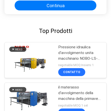
Continua
Top Prodotti
Pressione idraulica
d'avvolgimento unita
macchinario NOBO-LS-2
della macchina 5MPA del
negotiable MOQ:Insiemi 1
materasso di NOBO
CONTATTO
il materasso
d'avvolgimento della
macchina della primavera
del materasso di
negotiable MOQ:1 set
150mm-180mm ha unito