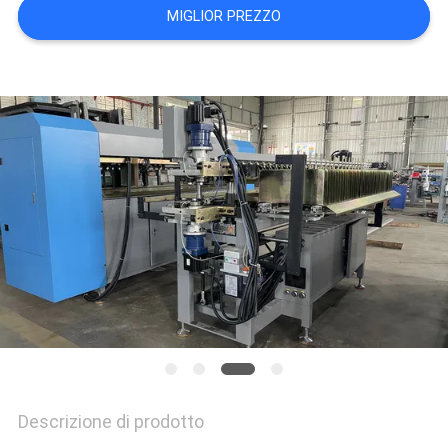
DEL
MIGLIOR PREZZO
SITO
NORME
SULLA
PRIVACY
Descrizione di prodotto