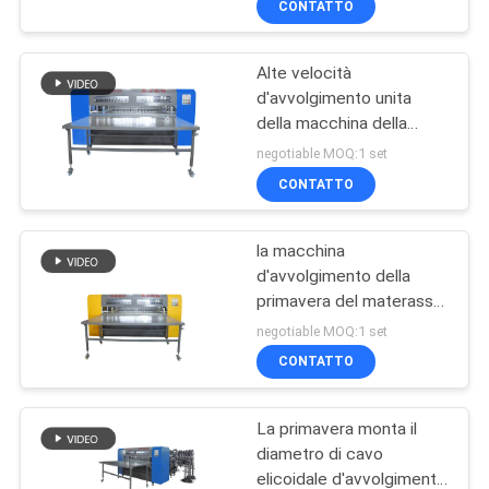
CONTATTO
la macchina
d'avvolgimento di
Aeesmbling
Alte velocità
d'avvolgimento unita
della macchina della
primavera del materasso
negotiable MOQ:1 set
altezza della primavera di
CONTATTO
180mm - di 150mm
la macchina
d'avvolgimento della
primavera del materasso
di 3 fasi 380V monta la
negotiable MOQ:1 set
rete del letto della
CONTATTO
primavera di trafilatura
La primavera monta il
diametro di cavo
elicoidale d'avvolgimento