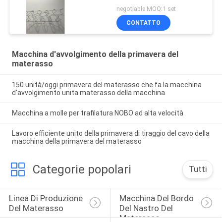
unito primavera della
negotiable MOQ:1 set
macchina del materasso
CONTATTO
1.6-1.7
Macchina d'avvolgimento della primavera del
materasso
150 unità/oggi primavera del materasso che fa la macchina
d'avvolgimento unita materasso della macchina
Macchina a molle per trafilatura NOBO ad alta velocità
Lavoro efficiente unito della primavera di tiraggio del cavo della
macchina della primavera del materasso
Categorie popolari
Tutti
Linea Di Produzione 
Macchina Del Bordo 
Del Materasso
Del Nastro Del 
Materasso