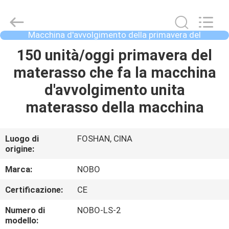
Nobo
Machinery
Co.,
Ltd..
All
Macchina d'avvolgimento della primavera del
Rights
materasso
Reserved.
CASA
150 unità/oggi primavera del
Developed
by
ECER
materasso che fa la macchina
PRODOTTI
d'avvolgimento unita
materasso della macchina
CHI
SIAMO
Luogo di
FOSHAN, CINA
origine:
FATORY
Marca:
NOBO
TOUR
Certificazione:
CE
Numero di
NOBO-LS-2
CONTROLLO
modello: