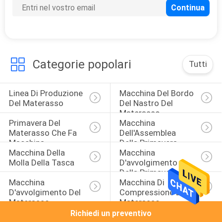
8
macchina per cucire
del materasso
Categorie popolari
Tutti
Linea Di Produzione 
Macchina Del Bordo 
Del Materasso
Del Nastro Del 
Materasso
20
Primavera Del 
Macchina 
Materasso Che Fa 
Dell'Assemblea 
Macchina
Macchina
Della Primavera
Macchina Della 
Macchina 
imballatrice del
Molla Della Tasca
D'avvolgimento 
Della Primavera Del 
materasso
Macchina 
Macchina Di 
Materasso
D'avvolgimento Del 
Compressione Del 
Materasso
Materasso
Richiedi un preventivo