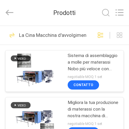
Foshan
Nobo
Machinery
Prodotti
Co.,
Ltd..
All
Rights
CASA
Reserved.
81
Developed
La Cina Macchina d'avvolgimento del materasso
by
linea di produzione
ECER
PRODOTTI
del materasso
Sistema di assemblaggio
a molle per materassi
CHI
Nobo più veloce con
SIAMO
elevata produttività
negotiable MOQ:1 set
unitaria
CONTATTO
20
FATORY
Macchina del bordo
Migliora la tua produzione
TOUR
di materassi con la
del nastro del
nostra macchina di
CONTROLLO
avvolgimento di
negotiable MOQ:1 set
materasso