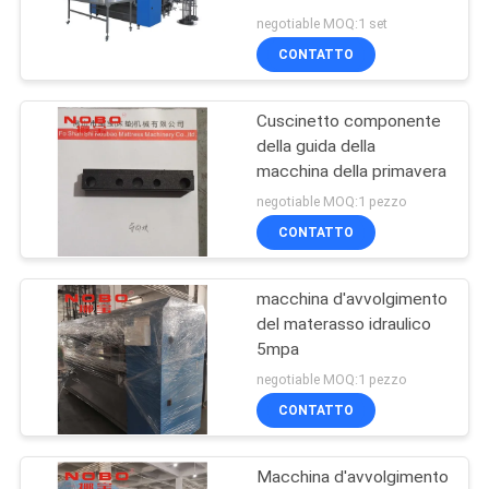
DEL
molla 150 mm -180 mm
negotiable MOQ:1 set
SITO
CONTATTO
58
macchina della
Cuscinetto componente
NORME
della guida della
molla della tasca
SULLA
macchina della primavera
PRIVACY
negotiable MOQ:1 pezzo
CONTATTO
macchina d'avvolgimento
17
del materasso idraulico
Macchina
5mpa
negotiable MOQ:1 pezzo
d'avvolgimento della
CONTATTO
primavera del
Macchina d'avvolgimento