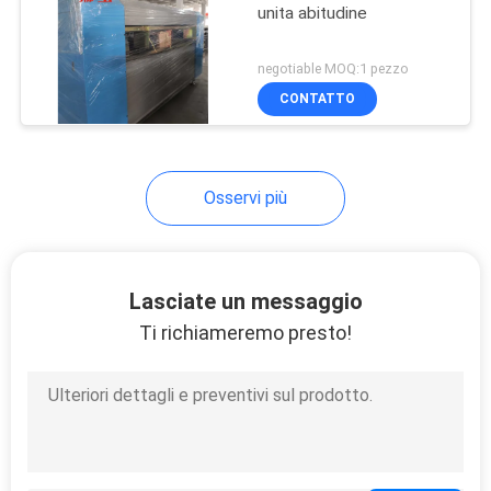
materasso
unita abitudine
8
negotiable MOQ:1 pezzo
Macchina
CONTATTO
d'avvolgimento del
materasso
Osservi più
12
Lasciate un messaggio
Macchina di
Ti richiameremo presto!
compressione del
materasso