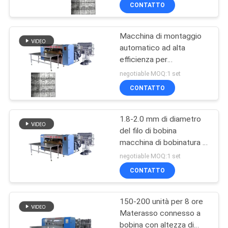
materassi di punta
DI
CONTATTO
QUALITÀ
Macchina di montaggio
63
automatico ad alta
CONTATTACI
efficienza per
Primavera del
massimizzare la
negotiable MOQ:1 set
materasso che fa
produzione
NOTIZIE
CONTATTO
macchina
TUTTI
1.8-2.0 mm di diametro
del filo di bobina
I
macchina di bobinatura a
40
CASI
molla superlastica
negotiable MOQ:1 set
continua
Macchina
CONTATTO
VR
dell'Assemblea della
150-200 unità per 8 ore
primavera
Materasso connesso a
MAPPA
bobina con altezza di