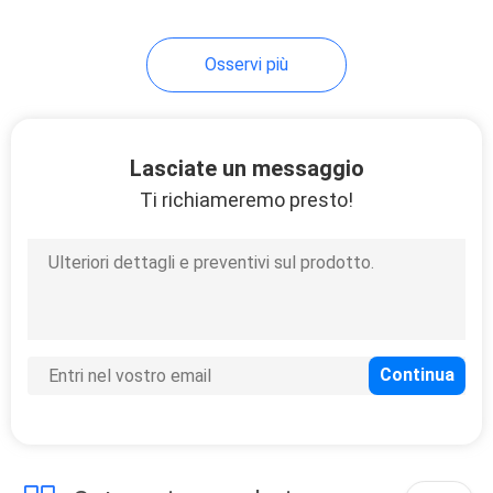
8
Osservi più
macchina per cucire
del materasso
Lasciate un messaggio
Ti richiameremo presto!
20
Macchina
imballatrice del
materasso