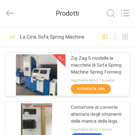
Nobo
Machinery
Co.,
Prodotti
Ltd..
All
Rights
Reserved.
Developed
CASA
81
by
La Cina Sofa Spring Machine
ECER
linea di produzione
PRODOTTI
del materasso
HOT
Zig Zag S modella la
macchina di Sofa Spring
CHI
Machine Spring Forming
SIAMO
negotiable MOQ:1 insieme
RICHIESTA ORA
20
FATORY
Macchina del bordo
Contattore di corrente
TOUR
alternata degli strumenti
del nastro del
della manica della lega
CONTROLLO
del pezzo meccanico
negotiable MOQ:1 pezzo
materasso