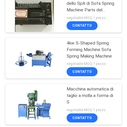
materasso
dello SpA di Sofa Spring
Machine Parts del
8
materasso automatico
negotiable MOQ:1 pezzo
Macchina
CONTATTO
d'avvolgimento del
4kw S-Shaped Spring
materasso
Forming Machine Sofa
Spring Making Machine
negotiable MOQ:1 pezzo
CONTATTO
12
Macchina di
Macchina automatica di
taglio a molla a forma di
compressione del
S
materasso
negotiable MOQ:1 pezzo
CONTATTO