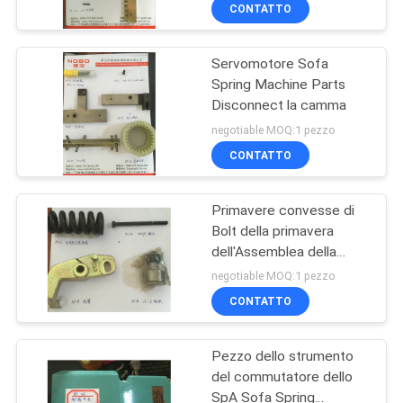
dell'Assemblea della
DI
CONTATTO
primavera di Nobo
QUALITÀ
Servomotore Sofa
63
Spring Machine Parts
CONTATTACI
Disconnect la camma
Primavera del
negotiable MOQ:1 pezzo
materasso che fa
NOTIZIE
CONTATTO
macchina
TUTTI
Primavere convesse di
Bolt della primavera
I
dell'Assemblea della
40
CASI
macchina dei bilancieri su
negotiable MOQ:1 pezzo
ordinazione dei
Macchina
CONTATTO
cuscinetti
VR
dell'Assemblea della
Pezzo dello strumento
primavera
del commutatore dello
MAPPA
SpA Sofa Spring