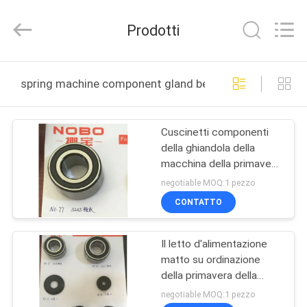
Foshan
Nobo
Machinery
Prodotti
Co.,
Ltd..
All
Rights
CASA
Reserved.
Developed
spring machine component gland bearings produzione 
by
ECER
PRODOTTI
Cuscinetti componenti
della ghiandola della
CHI
macchina della primavera
SIAMO
del materasso di Nobo
negotiable MOQ:1 pezzo
CONTATTO
FATORY
Il letto d'alimentazione
TOUR
matto su ordinazione
della primavera della
CONTROLLO
ruota del cavo della
negotiable MOQ:1 pezzo