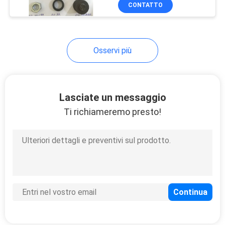
ghiandola dei cuscinetti
DI
CONTATTO
cattura con la rete i pezzi
QUALITÀ
meccanici
Osservi più
CONTATTACI
NOTIZIE
Lasciate un messaggio
Ti richiameremo presto!
TUTTI
I
CASI
VR
MAPPA