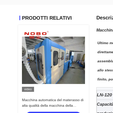
Descri
PRODOTTI RELATIVI
Macchina
Ultimo m
direttame
assembla
allo ste
finito, 
video
LN-120
Macchina automatica del materasso di
Capacità
alta qualità della macchina della
primavera della tasca