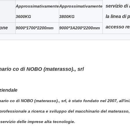
servizio di
Approssimativamente
Approssimativamente
la linea di
3600KG
3800KG
accesso r
one
9000*1700*2200mm
9000*3A200*2200mm
ario co di NOBO (materasso)., srl
aziendale
ario co di NOBO (materasso)., srl, è stato fondato nel 2007, all'iniz
professionale a
ricerca e sviluppo
del macchinario
del
materasso
 servizio delle imprese alta tecnologie.