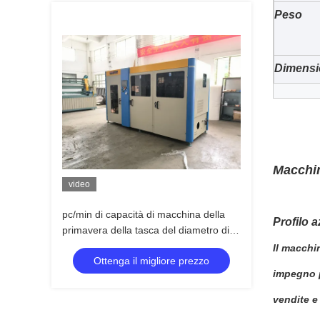
Peso
Dimensi
Macchin
video
pc/min di capacità di macchina della
Profilo 
primavera della tasca del diametro di
cavo di 2.3mm 160
Il macchin
Ottenga il migliore prezzo
impegno 
vendite e