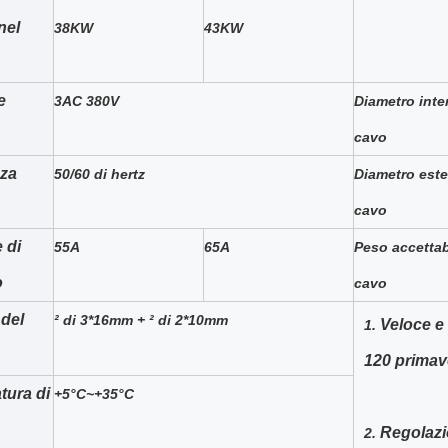
nel
38KW
43KW
e
3AC 380V
Diametro inte
cavo
za
50/60 di hertz
Diametro este
cavo
 di
55A
65A
Peso accettabi
o
cavo
del
² di 3*16mm + ² di 2*10mm
Veloce e 
1.
120 primav
tura di
+5°C~+35°C
Regolazi
2.