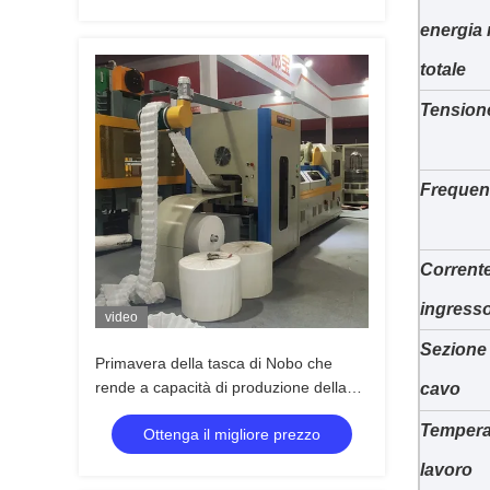
energia 
totale
Tension
Frequen
Corrente
ingress
video
Sezione 
Primavera della tasca di Nobo che
rende a capacità di produzione della
cavo
macchina 140 primavere/min
Tempera
Ottenga il migliore prezzo
lavoro