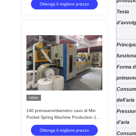
produzi
Ottenga il migliore prezzo
Testa
d'avvol
Principi
funzion
Forma d
primave
Consu
video
dell'aria
140 primavere/diametro cavo di Min
Pressio
Pocket Spring Machine Production 1.4-
d'aria
2.3mm
Ottenga il migliore prezzo
Consum