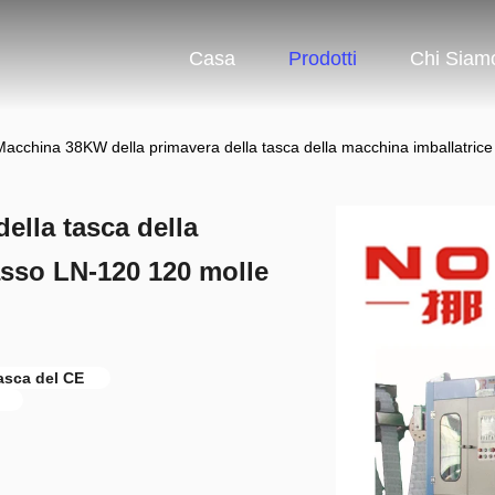
Casa
Prodotti
Chi Siam
Macchina 38KW della primavera della tasca della macchina imballatric
ella tasca della
asso LN-120 120 molle
tasca del CE