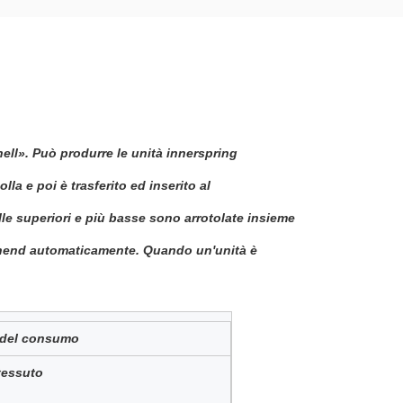
nell». Può produrre le unità innerspring
lla e poi è trasferito ed inserito al
e superiori e più basse sono arrotolate insieme
othend automaticamente. Quando un'unità è
i del consumo
tessuto