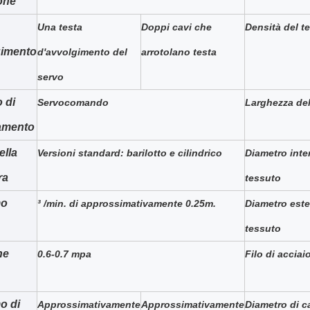
one
Una testa
Doppi cavi che
Densità del t
gimento
d'avvolgimento del
arrotolano testa
servo
o di
Servocomando
Larghezza del
amento
ella
Versioni standard: barilotto e cilindrico
Diametro inte
ra
tessuto
mo
³ /min. di approssimativamente 0.25m.
Diametro este
tessuto
ne
0.6-0.7 mpa
Filo di acciai
o di
Approssimativamente
Approssimativamente
Diametro di c