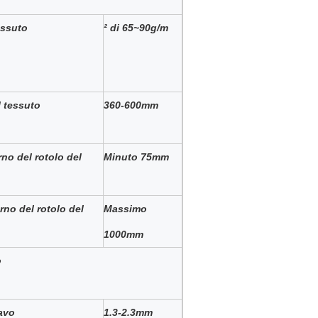
essuto
² di 65~90g/m
 tessuto
360-600mm
rno del rotolo del
Minuto 75mm
rno del rotolo del
Massimo
1000mm
o
avo
1.3-2.3mm