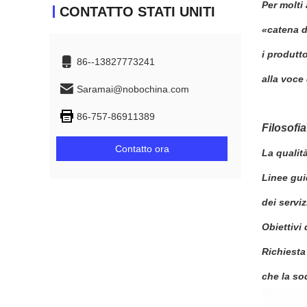
Per molti
CONTATTO STATI UNITI
«catena d
i produtt
86--13827773241
alla voce 
Saramai@nobochina.com
86-757-86911389
Filosofia 
Contatto ora
La qualit
Linee gui
dei servi
Obiettivi 
Richiesta 
che la so