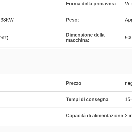
Forma della primavera:
Ver
e 38KW
Peso:
Ap
Dimensione della
rtz)
90
macchina:
Prezzo
neg
Tempi di consegna
15-
Capacità di alimentazione
2 i