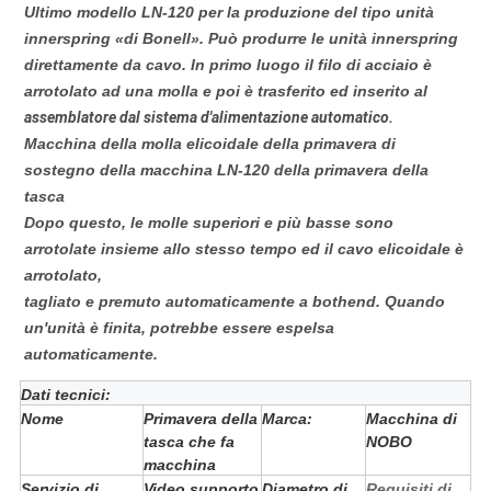
Ultimo modello
LN-120
per la produzione del tipo unità
innerspring «di Bonell». Può produrre le unità innerspring
direttamente da cavo. In primo luogo il filo di acciaio è
arrotolato ad una molla e poi è trasferito ed inserito al
assemblatore dal sistema d'alimentazione automatico.
Macchina della molla elicoidale della primavera di
sostegno della macchina LN-120 della primavera della
tasca
Dopo questo, le molle superiori e più basse sono
arrotolate insieme allo stesso tempo ed il cavo elicoidale è
arrotolato,
tagliato e premuto automaticamente a bothend. Quando
un'unità è finita, potrebbe essere espelsa
automaticamente.
Dati tecnici:
Nome
Primavera della
Marca:
Macchina di
tasca che fa
NOBO
macchina
Servizio di
Video supporto
Diametro di
Requisiti di