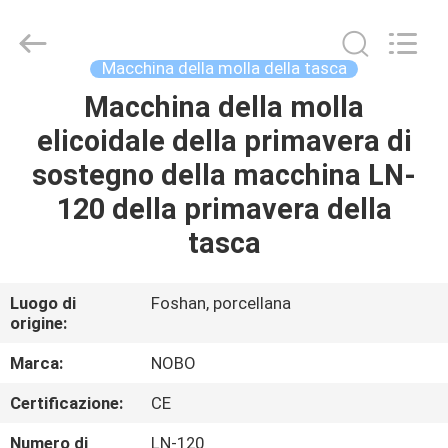
Foshan
Nobo
Machinery
Co.,
Ltd..
Macchina della molla della tasca
All
Rights
Macchina della molla
CASA
Reserved.
Developed
by
elicoidale della primavera di
ECER
PRODOTTI
sostegno della macchina LN-
120 della primavera della
CHI
tasca
SIAMO
Luogo di
Foshan, porcellana
origine:
FATORY
TOUR
Marca:
NOBO
Certificazione:
CE
CONTROLLO
Numero di
LN-120