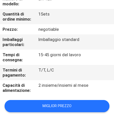
DI
modello:
QUALITÀ
Quantità di
1Sets
ordine minimo:
CONTATTACI
Prezzo:
negotiable
Imballaggi
Imballaggio standard
NOTIZIE
particolari:
Tempi di
15-45 giorni del lavoro
TUTTI
consegna:
I
Termini di
T/T, L/C
pagamento:
CASI
Capacità di
2 insieme/insiemi al mese
alimentazione:
VR
MIGLIOR PREZZO
MAPPA