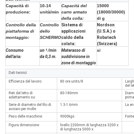
Capacità di
10-14
Capacità del
15000
produzione:
unità/min
carro armato
(18000/30000)
della colla:
di g
Controllo della
Controllo
Sistema di
Nordson
piattaforma di
dello
applicazioni
(U.S.A.) o
montaggio:
SCHERMO
caldo della
Robatech
colata
:
(Svizzera)
Consumo
un ³ /min
Materasso di
sì
dell'aria
:
da 0,3 m.
suddivisione in
zone di montaggio
Dati tecnici:
Efficienza del lavoro:
80 ore units/8
Largh
del le
Reti del letto di
80-180mm
Diame
adattamento su:
prima
Serie di diametro del filo di
1.3-1.6mm
La ene
acciaio per molle:
Peso delle macchine:
9000kgs
Fonte 
Figura dimensione:
livello 2200mm di larghezza 3200 x
di lunghezza 5000 x