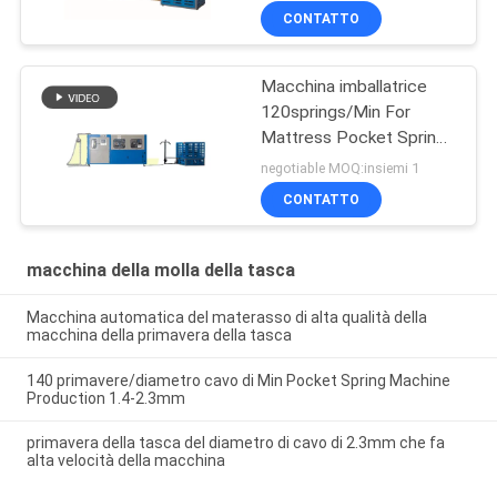
materasso LN-120 120
CONTATTO
molle Min Bonell Type
Macchina imballatrice
120springs/Min For
Mattress Pocket Spring
del materasso LN-120
negotiable MOQ:insiemi 1
CONTATTO
macchina della molla della tasca
Macchina automatica del materasso di alta qualità della
macchina della primavera della tasca
140 primavere/diametro cavo di Min Pocket Spring Machine
Production 1.4-2.3mm
primavera della tasca del diametro di cavo di 2.3mm che fa
alta velocità della macchina