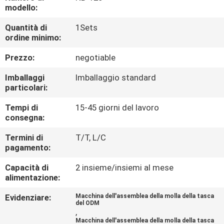
DI
modello:
QUALITÀ
Quantità di
1Sets
ordine minimo:
CONTATTACI
Prezzo:
negotiable
Imballaggi
Imballaggio standard
NOTIZIE
particolari:
Tempi di
15-45 giorni del lavoro
TUTTI
consegna:
I
Termini di
T/T, L/C
pagamento:
CASI
Capacità di
2 insieme/insiemi al mese
alimentazione:
VR
Evidenziare:
Macchina dell'assemblea della molla della tasca
del ODM
,
MAPPA
Macchina dell'assemblea della molla della tasca