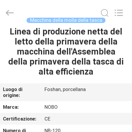
Nobo
Machinery
Co.,
Ltd..
All
Macchina della molla della tasca
Rights
Reserved.
Linea di produzione netta del
CASA
Developed
by
ECER
letto della primavera della
PRODOTTI
macchina dell'Assemblea
della primavera della tasca di
CHI
alta efficienza
SIAMO
Luogo di
Foshan, porcellana
origine:
FATORY
TOUR
Marca:
NOBO
Certificazione:
CE
CONTROLLO
Numero di
NB-120