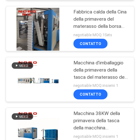
del materasso
Fabbrica calda della Cina
della primavera del
materasso della borsa
della macchina della
negotiable MOQ:1Sets
primavera della tasca del
CONTATTO
venditore
Macchina d'imballaggio
della primavera della
tasca del materasso del
CE 120 molle Min
negotiable MOQ:insiemi 1
Production Line
CONTATTO
Macchina 38KW della
primavera della tasca
della macchina
imballatrice del
negotiable MOQ:insiemi 1