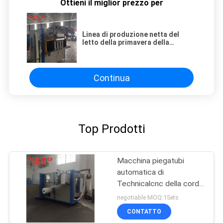
Ottieni il miglior prezzo per
Linea di produzione netta del
letto della primavera della
macchina dell'Assemblea della
primavera della tasca di alta
efficienza
Continua
Top Prodotti
Macchina piegatubi
automatica di
Technicalcnc della corda
della primavera della
negotiable MOQ:1Sets
macchina del
CONTATTO
macchinario automatico